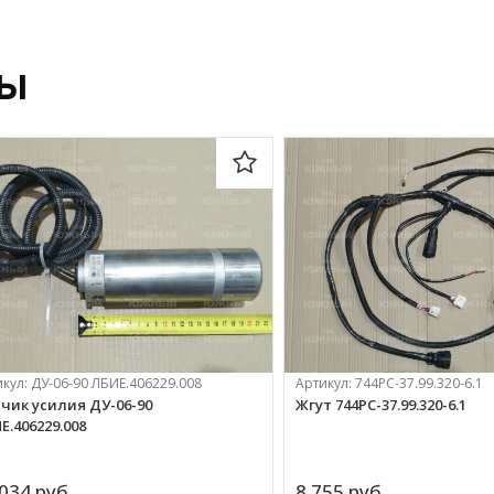
ры
икул:
ДУ-06-90 ЛБИЕ.406229.008
Артикул:
744РС-37.99.320-6.1
чик усилия ДУ-06-90
Жгут 744РС-37.99.320-6.1
Е.406229.008
034 
руб.
8 755 
руб.