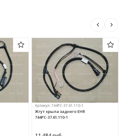
Артикул:
744РС-37.61.110-1
Жгут крыла заднего EHR
744РС-37.61.110-1
Артик
Жгут 
11 484 
руб.