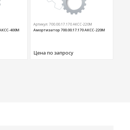
Артикул:
700.00.17.170 АКСС-220М
 АКСС-400М
Амортизатор 700.00.17.170 АКСС-220М
Артик
Аморт
Цена по запросу
00676
Цена