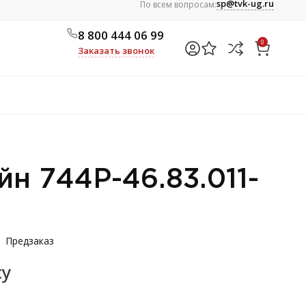
sp@tvk-ug.ru
По всем вопросам:
8 800 444 06 99
0
Заказать звонок
н 744Р-46.83.011-
Предзаказ
су