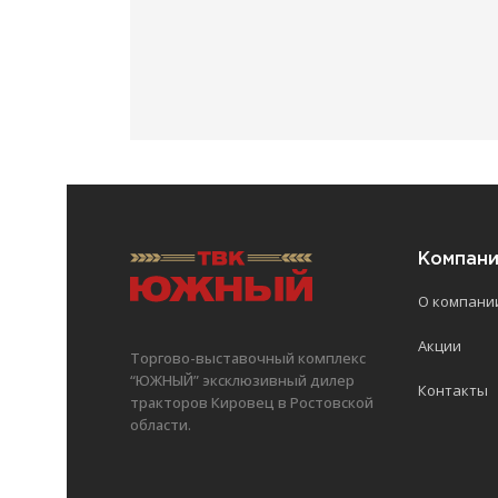
Компан
О компани
Акции
Торгово-выставочный комплекс
“ЮЖНЫЙ” эксклюзивный дилер
Контакты
тракторов Кировец в Ростовской
области.