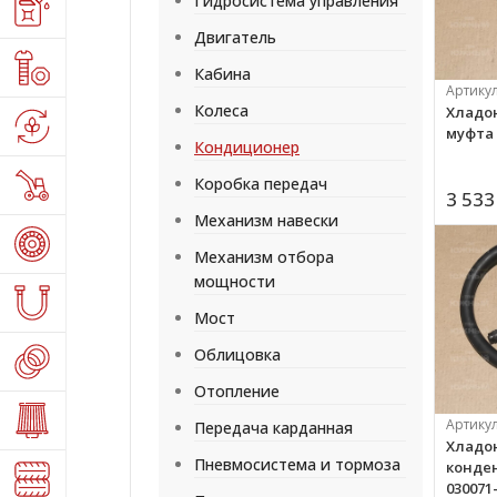
Гидросистема управления
Двигатель
Кабина
Артику
Колеса
Хладо
муфта 1
Кондиционер
Коробка передач
3 533
Механизм навески
Механизм отбора
мощности
Мост
Облицовка
Отопление
Артику
Передача карданная
Хладо
Пневмосистема и тормоза
конденс
030071-