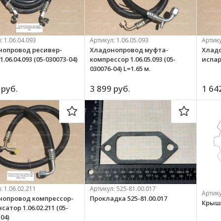
л:
1.06.04.093
Артикул:
1.06.05.093
Артик
нопровод ресивер-
Хладонопровод муфта-
Хлад
.06.04.093 (05-030073-04)
компрессор 1.06.05.093 (05-
испар
030076-04) L=1.65 м.
 
руб.
3 899 
руб.
1 64
л:
1.06.02.211
Артикул:
525-81.00.017
Артик
нопровод компрессор-
Прокладка 525-81.00.017
Крышк
атор 1.06.02.211 (05-
04)