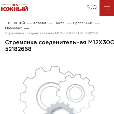
ТВК ЮЖНЫЙ
Каталог
Посев
Пропашные
MaterMacc
Стремянка соеденительная M12X30Q121 L180 52182668
Стремянка соеденительная M12X30Q
52182668