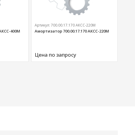
Артикул:
700.00.17.170 АКСС-220М
 АКСС-400М
Амортизатор 700.00.17.170 АКСС-220М
Артик
Аморт
Цена по запросу
00676
Цена