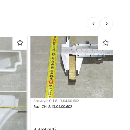
Артикул:
СН-8.13.04.00.602
Артик
Вал СН-8.13.04.00.602
Втулк
8М.05.
3 369 
руб.
251 