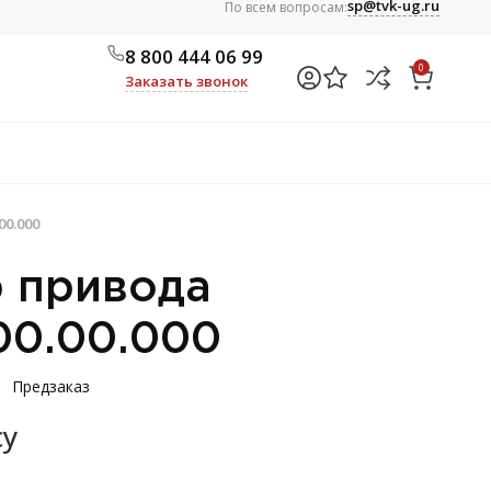
sp@tvk-ug.ru
По всем вопросам:
8 800 444 06 99
0
Заказать звонок
00.000
 привода
00.00.000
Предзаказ
су