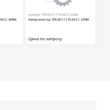
Артикул:
700.00.17.170 АКСС-220М
 АКСС-400М
Амортизатор 700.00.17.170 АКСС-220М
Артик
Аморт
Цена по запросу
00676
Цена