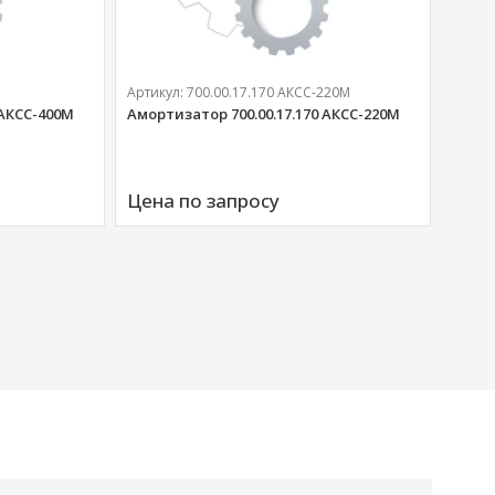
Артикул:
700.00.17.170 АКСС-220М
 АКСС-400М
Амортизатор 700.00.17.170 АКСС-220М
Артик
Аморт
Цена по запросу
00676
Цена