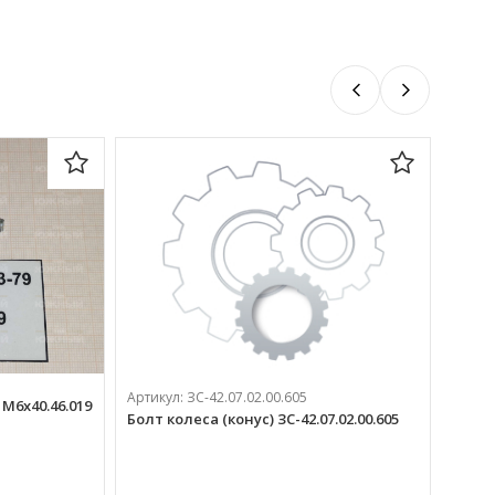
Артик
Вал ЗС
Артикул:
ЗС-42.07.02.00.605
16 7
 М6х40.46.019
Болт колеса (конус) ЗС-42.07.02.00.605