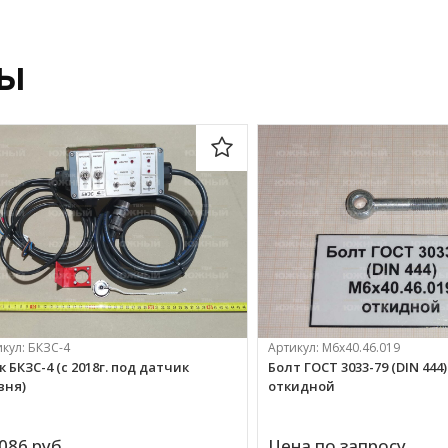
ры
икул:
БКЗС-4
Артикул:
М6х40.46.019
к БКЗС-4 (с 2018г. под датчик
Болт ГОСТ 3033-79 (DIN 444)
вня)
откидной
086 
руб.
Цена по запросу