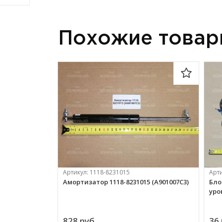
Похожие това
Артикул:
1118-8231015
Арт
Амортизатор 1118-8231015 (А901007С3)
Бло
уро
828 
руб.
36 