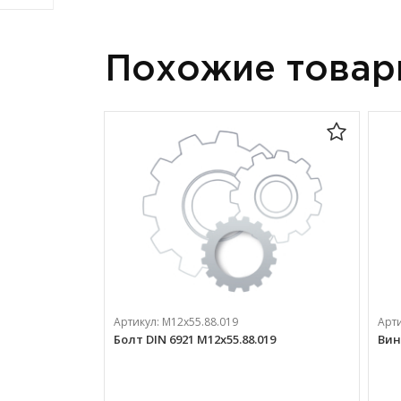
Похожие това
Артикул:
М12х55.88.019
Арт
Болт DIN 6921 М12х55.88.019
Винт