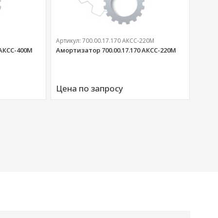
Артикул:
700.00.17.170 АКСС-220М
 АКСС-400М
Амортизатор 700.00.17.170 АКСС-220М
Артик
Аморт
Цена по запросу
00676
Цена