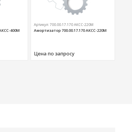
Артикул:
700.00.17.170 АКСС-220М
 АКСС-400М
Амортизатор 700.00.17.170 АКСС-220М
Артик
Аморт
Цена по запросу
00676
Цена