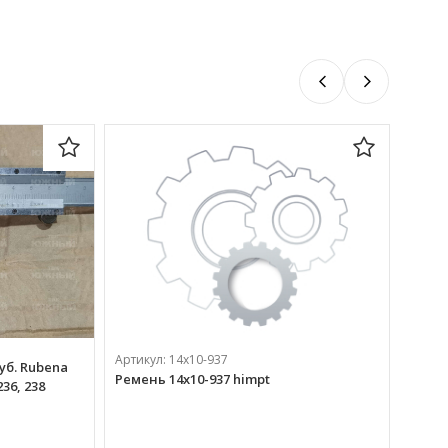
Артикул:
14х10-937
зуб. Rubena
Ремень 14х10-937 himpt
36, 238
Артик
Ремен