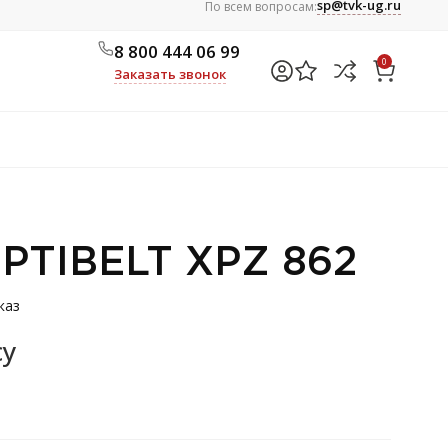
sp@tvk-ug.ru
По всем вопросам:
8 800 444 06 99
0
Заказать звонок
PTIBELT ХРZ 862
каз
су