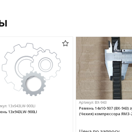
ры
Артикул:
BX-943
икул:
13х943LW-900LI
Ремень 14х10-937 (BX-943) 
ень 13х943LW-900LI
(Чехия) компрессора ЯМЗ-2
Цена по запросу