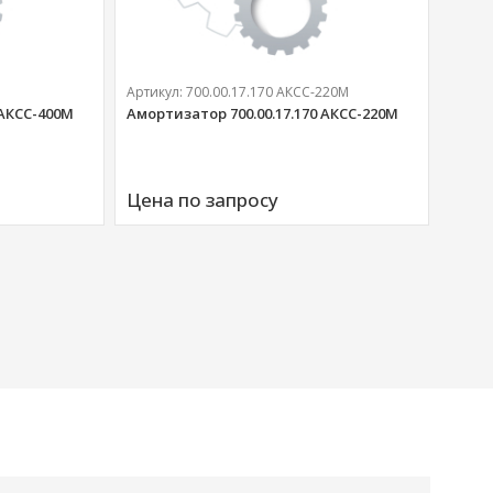
Артикул:
700.00.17.170 АКСС-220М
 АКСС-400М
Амортизатор 700.00.17.170 АКСС-220М
Артик
Аморт
Цена по запросу
00676
Цена