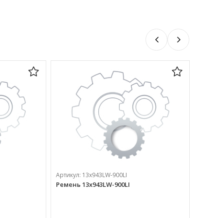
Артикул:
13х943LW-900LI
Ремень 13х943LW-900LI
Артик
Ремен