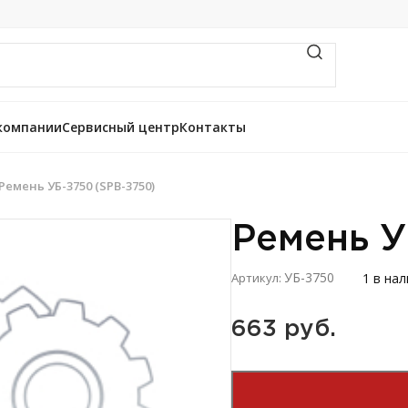
компании
Сервисный центр
Контакты
Ремень УБ-3750 (SPB-3750)
Ремень У
УБ-3750
1 в на
Артикул:
663 
руб.