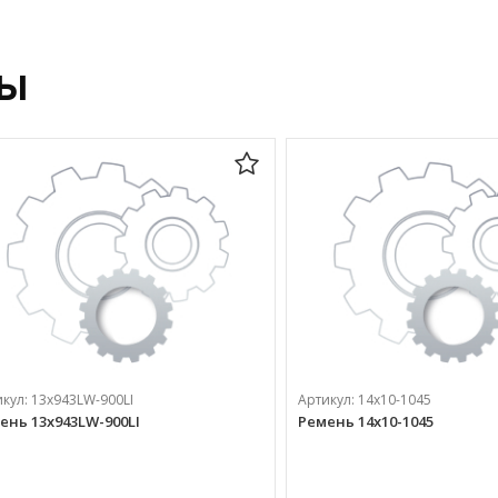
ры
икул:
13х943LW-900LI
Артикул:
14х10-1045
ень 13х943LW-900LI
Ремень 14х10-1045