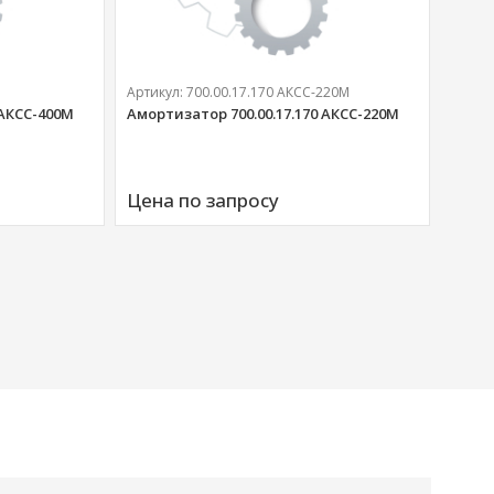
Артикул:
700.00.17.170 АКСС-220М
 АКСС-400М
Амортизатор 700.00.17.170 АКСС-220М
Артик
Аморт
Цена по запросу
00676
Цена