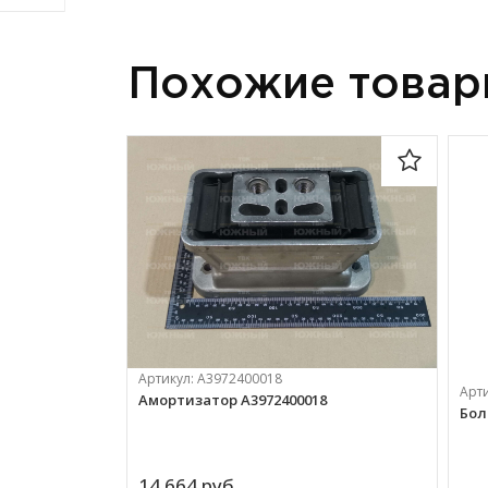
Похожие това
Артикул:
А3972400018
Арт
Амортизатор А3972400018
Бол
14 664 
руб.