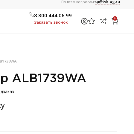
sp@tvk-ug.ru
По всем вопросам:
8 800 444 06 99
0
Заказать звонок
LB1739WA
ор ALB1739WA
дзаказ
су