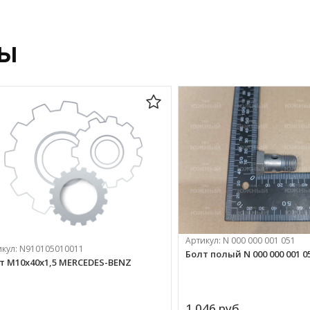
ры
Артикул:
N 000 000 001 051
икул:
N910105010011
Болт полый N 000 000 001 0
т М10х40х1,5 MERCEDES-BENZ
1 046 
руб.