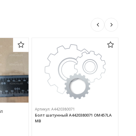
Артик
Артикул:
А4420380071
51
Болт
Болт шатунный А4420380071 ОМ457LA
(0103
MB
370 