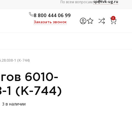
sp@tvk-ug.ru
По всем вопросам:
8 800 444 06 99
0
Заказать звонок
28.038-1 (К-744)
гов 6010-
-1 (К-744)
3 в наличии