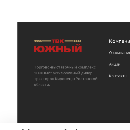
Компан
О компани
Акции
Торгово-выставочный комплекс
“ЮЖНЫЙ” эксклюзивный дилер
Контакты
тракторов Кировец в Ростовской
области.