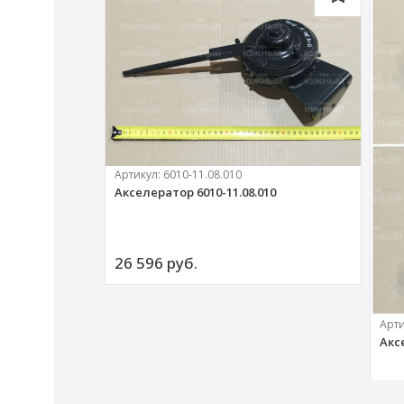
Артикул:
6010-11.08.010
Акселератор 6010-11.08.010
ий
26 596 
руб.
Арт
Акс