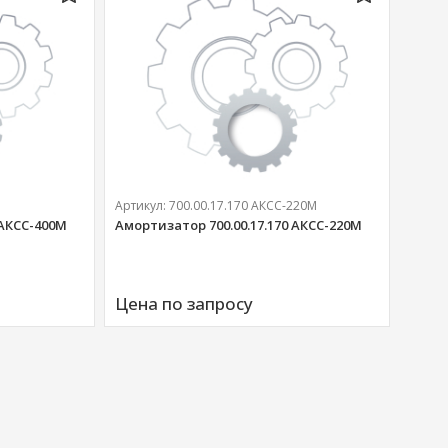
Артикул:
700.00.17.170 АКСС-220М
 АКСС-400М
Амортизатор 700.00.17.170 АКСС-220М
Артик
Аморт
Цена по запросу
00676
Цена