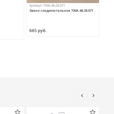
Артикул:
700А.46.28.071
Звено соединительное 700А.46.28.071
Артик
Кронш
665 
руб.
564 