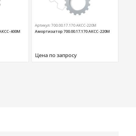
Артикул:
700.00.17.170 АКСС-220М
 АКСС-400М
Амортизатор 700.00.17.170 АКСС-220М
Артик
Аморт
Цена по запросу
00676
Цена