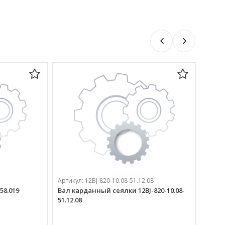
Артикул:
12BJ-820-10.08-51.12.08
58.019
Вал карданный сеялки 12BJ-820-10.08-
51.12.08
Артик
Вал СК