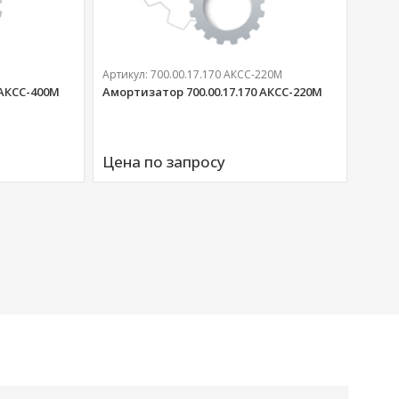
Артикул:
700.00.17.170 АКСС-220М
 АКСС-400М
Амортизатор 700.00.17.170 АКСС-220М
Артик
Аморт
Цена по запросу
00676
Цена