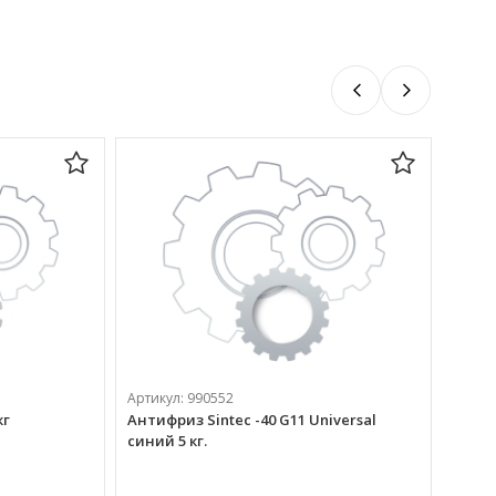
Артикул:
990552
кг
Антифриз Sintec -40 G11 Universal
синий 5 кг.
Артик
Бензи