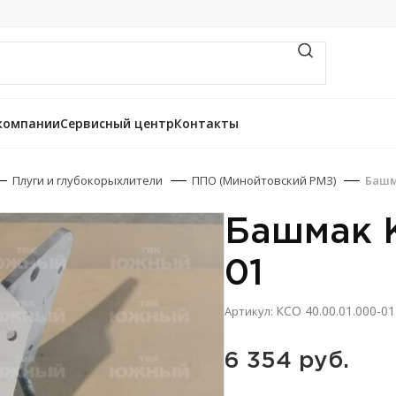
компании
Сервисный центр
Контакты
Плуги и глубокорыхлители
ППО (Минойтовский РМЗ)
Башма
Башмак К
01
КСО 40.00.01.000-01
Артикул:
6 354 
руб.