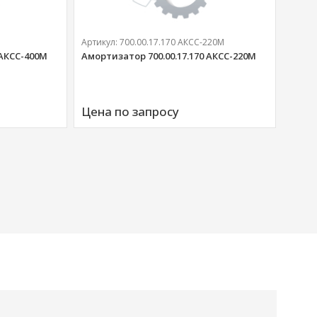
Артикул:
700.00.17.170 АКСС-220М
 АКСС-400М
Амортизатор 700.00.17.170 АКСС-220М
Артик
Аморт
Цена по запросу
00676
Цена