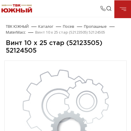
ТВК ЮЖНЫЙ
Каталог
Посев
Пропашные
MaterMacc
Винт 10 х 25 стар (52123505) 52124505
Винт 10 х 25 стар (52123505)
52124505