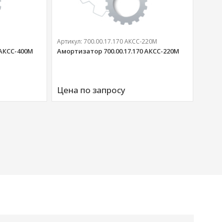
Артикул:
700.00.17.170 АКСС-220М
 АКСС-400М
Амортизатор 700.00.17.170 АКСС-220М
Артик
Аморт
Цена по запросу
00676
Цена