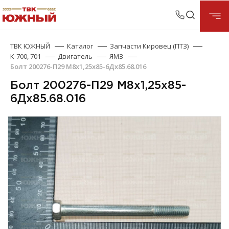
ТВК ЮЖНЫЙ
Каталог
Запчасти Кировец (ПТЗ)
К-700, 701
Двигатель
ЯМЗ
Болт 200276-П29 М8х1,25х85-6Дх85.68.016
Болт 200276-П29 М8х1,25х85-
6Дх85.68.016