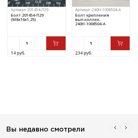
Артикул:
201454-П29
Артикул:
240Н-1008504-А
Болт 201454-П29
Болт крепления
(М8х16х1,25)
вып.коллек.
240Н-1008504-А
14 
руб.
234 
руб.
Вы недавно смотрели