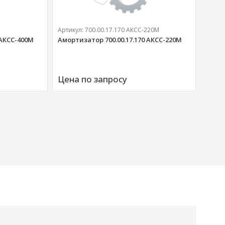
Артикул:
700.00.17.170 АКСС-220М
Артик
 АКСС-400М
Амортизатор 700.00.17.170 АКСС-220М
Аморт
00676
Цена по запросу
Цена