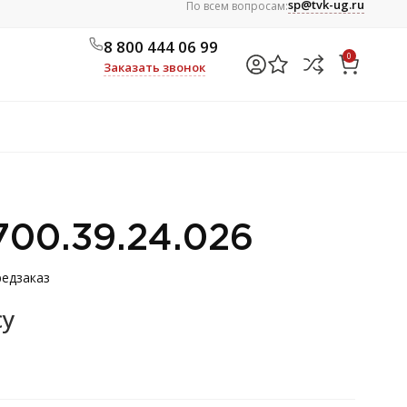
sp@tvk-ug.ru
По всем вопросам:
8 800 444 06 99
0
Заказать звонок
700.39.24.026
едзаказ
су