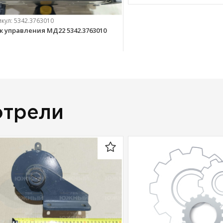
икул:
5342.3763010
к управления МД22 5342.3763010
 510 
руб.
отрели