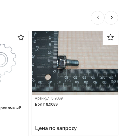
Артикул:
8.9089
Болт 8.9089
зировочный
Артик
Венти
Цена по запросу