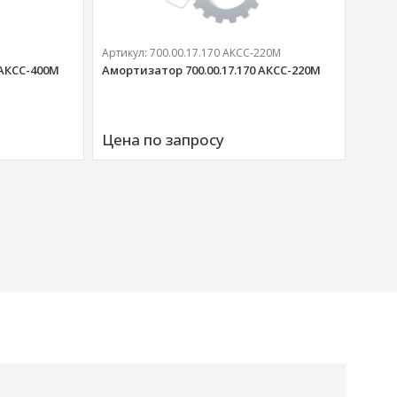
Артикул:
700.00.17.170 АКСС-220М
 АКСС-400М
Амортизатор 700.00.17.170 АКСС-220М
Артик
Аморт
Цена по запросу
00676
Цена