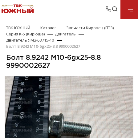
ТВК ЮЖНЫЙ
Каталог
Запчасти Кировец (ПТЗ)
Серия К-5 (Кирюша)
Двигатель
Двигатель ЯМЗ-53715-10
Болт 8.9242 М10-6gх25-8.8 9990002627
Болт 8.9242 М10-6gх25-8.8
9990002627