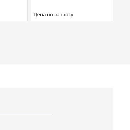
Артик
Аморт
Цена по запросу
00676
Цена