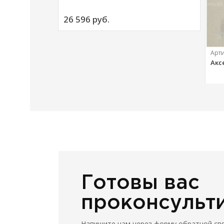
ий
26 596 
руб.
Арт
Акс
20 
Готовы вас
проконсульт
Напишите нам через форму обратной св