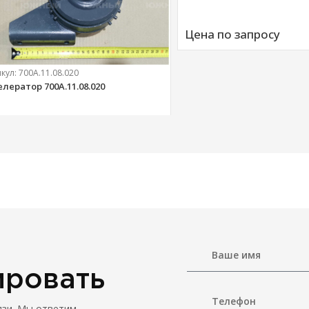
Цена по запросу
икул:
700А.11.08.020
елератор 700А.11.08.020
303 
руб.
ировать
язи. Мы ответим