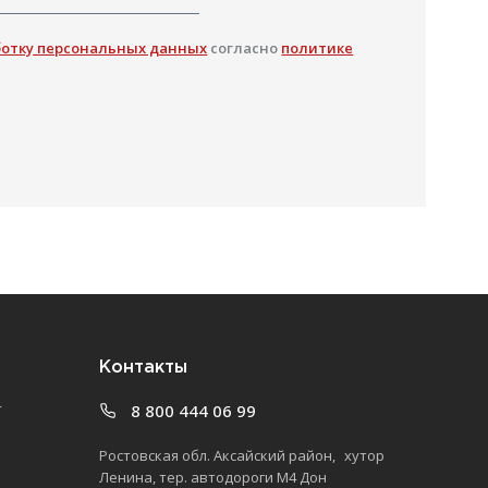
ботку персональных данных
согласно
политике
Контакты
т
8 800 444 06 99
Ростовская обл. Аксайский район, хутор
Ленина, тер. автодороги М4 Дон