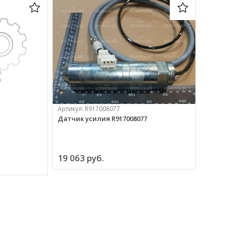
Артикул:
R917008077
Датчик усилия R917008077
Артик
Кронш
19 063 
руб.
Цена