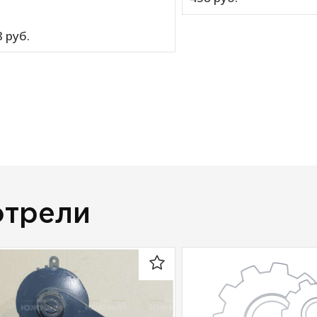
 
руб.
отрели