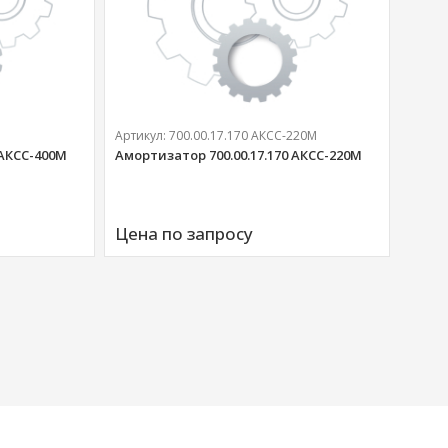
Артикул:
700.00.17.170 АКСС-220М
 АКСС-400М
Амортизатор 700.00.17.170 АКСС-220М
Артик
Аморт
Цена по запросу
00676
Цена