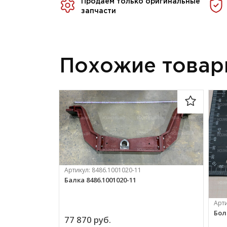
Продаём только оригинальные
запчасти
Похожие това
Артикул:
8486.1001020-11
Балка 8486.1001020-11
Арт
Бол
77 870 
руб.