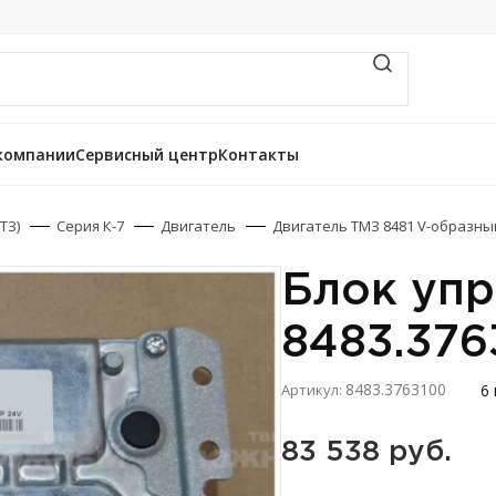
компании
Сервисный центр
Контакты
ТЗ)
Серия К-7
Двигатель
Двигатель ТМЗ 8481 V-образны
Блок уп
8483.376
8483.3763100
6
Артикул:
83 538 
руб.