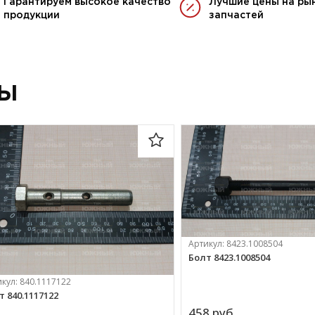
Гарантируем высокое качество
Лучшие цены на ры
продукции
запчастей
ры
Артикул:
8423.1008504
Болт 8423.1008504
икул:
840.1117122
т 840.1117122
458 
руб.