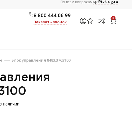
sp@tvk-ug.ru
По всем вопросам:
8 800 444 06 99
0
Заказать звонок
й
Блок управления 8483.3763100
равления
3100
 в наличии