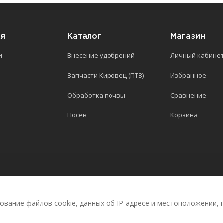
ия
Каталог
Магазин
и
Внесение удобрений
Личный кабине
Запчасти Кировец (ПТЗ)
Избранное
Обработка почвы
Сравнение
Посев
Корзина
 «ЮЖНЫЙ»
Политика конфиденциальности
зование файлов cookie, данных об IP-адресе и местоположении