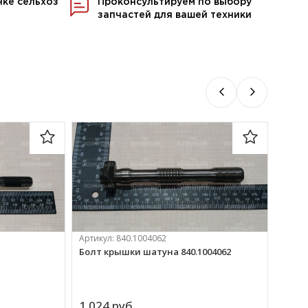
нке сельхоз
Проконсультируем по выбору
запчастей для вашей техники
Артикул:
840.1004062
Артик
Болт крышки шатуна 840.1004062
Болт 
1 024 
руб.
95 
р