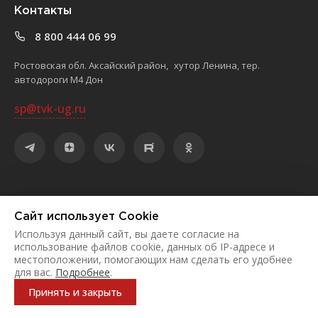
Контакты
8 800 444 06 99
Ростовская обл. Аксайский район, хутор Ленина, тер.
автодороги М4 Дон
sp@tvk-ug.ru
©
2026
ООО «Торгово-выставочный комплекс «ЮЖНЫЙ»
Сайт использует Cookie
Политика конфиденциальности
Используя данный сайт, вы даете согласие на
использование файлов cookie, данных об IP-адресе и
местоположении, помогающих нам сделать его удобнее
для вас.
Подробнее
.
Принять и закрыть
0