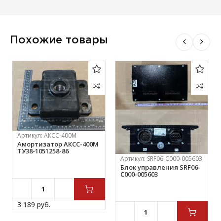
Похожие товары
Артикул:
АКСС-400М
Амортизатор АКСС-400М
ТУ38-1051258-86
Артикул:
SRF06-C000-005603
Блок управления SRF06-
C000-005603
3 189 
руб.