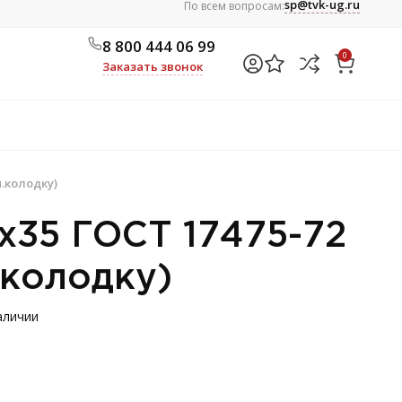
sp@tvk-ug.ru
По всем вопросам:
8 800 444 06 99
0
Заказать звонок
м.колодку)
х35 ГОСТ 17475-72
.колодку)
аличии