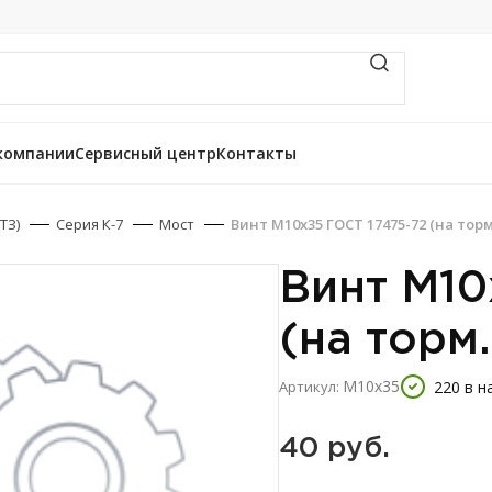
компании
Сервисный центр
Контакты
ТЗ)
Серия К-7
Мост
Винт М10х35 ГОСТ 17475-72 (на тор
Винт М10
(на торм
М10х35
220 в н
Артикул:
40 
руб.