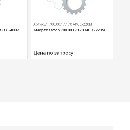
Артикул:
700.00.17.170 АКСС-220М
Артик
 АКСС-400М
Амортизатор 700.00.17.170 АКСС-220М
Аморт
00676
Цена по запросу
Цена