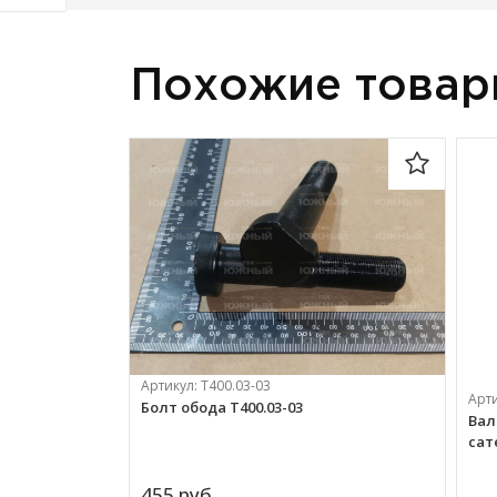
Похожие това
Артикул:
Т400.03-03
Арт
Болт обода Т400.03-03
Вал
сат
455 
руб.