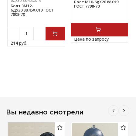
6Дх30.88.45Х.019
Болт М10-6gХ20.88.019
Болт 3М12-
ГОСТ 7798-70
6Дх30.88.45Х.019 ГОСТ
7808-70
Цена по запросу
214 
руб.
Вы недавно смотрели