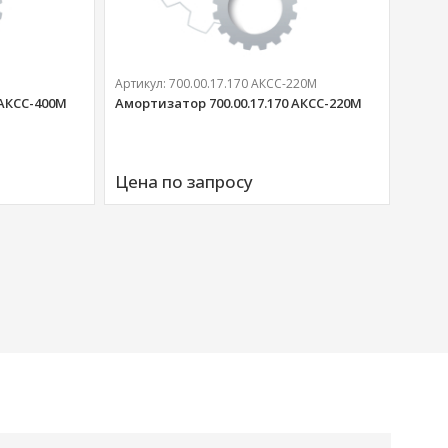
Артикул:
700.00.17.170 АКСС-220М
 АКСС-400М
Амортизатор 700.00.17.170 АКСС-220М
Артик
Аморт
Цена по запросу
00676
Цена