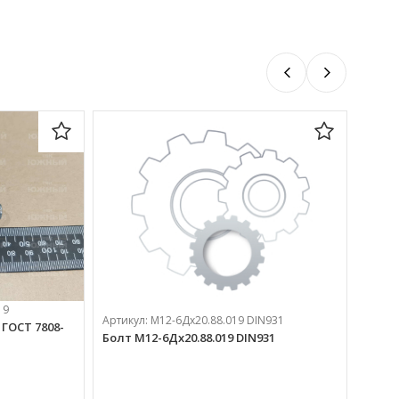
19
Артик
Артикул:
М12-6Дх20.88.019 DIN931
 ГОСТ 7808-
Болт 
Болт М12-6Дх20.88.019 DIN931
175 