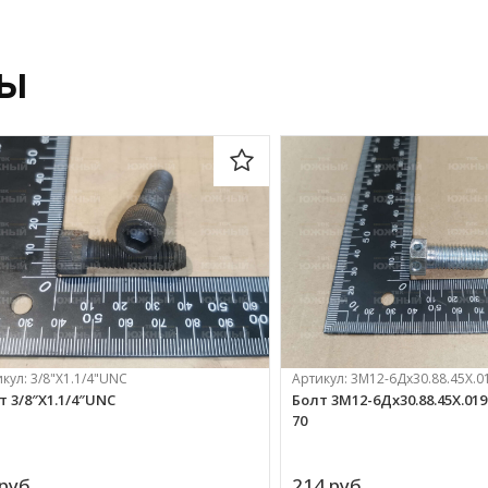
ры
икул:
3/8"X1.1/4"UNC
Артикул:
3М12-6Дх30.88.45Х.0
т 3/8″X1.1/4″UNC
Болт 3М12-6Дх30.88.45Х.019
70
руб.
214 
руб.