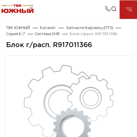
ТВК ЮЖНЫЙ
Каталог
Запчасти Кировец (ПТЗ)
Серия К-7
Система EHR
Блок г/расп. R917011366
Блок г/расп. R917011366