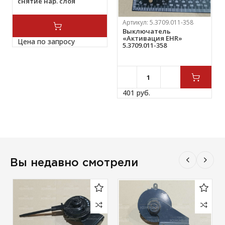
снятие нар. слоя
резины) «кроме
termoplast» 1″ 42002316
Артикул:
5.3709.011-358
Выключатель
«Активация EHR»
Цена по запросу
5.3709.011-358
401 
руб.
Вы недавно смотрели