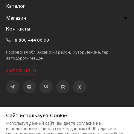
Каталог
Магазин
Контакты
8 800 444 06 99
Ростовская обл. Аксайский район, хутор Ленина, тер.
автодороги М4 Дон
sp@tvk-ug.ru
©
2026
ООО «Торгово-выставочный комплекс «ЮЖНЫЙ»
Сайт использует Cookie
Политика конфиденциальности
Используя данный сайт, вы даете согласие на
использование файлов cookie, данных об IP-адресе и
местоположении, помогающих нам сделать его удобнее