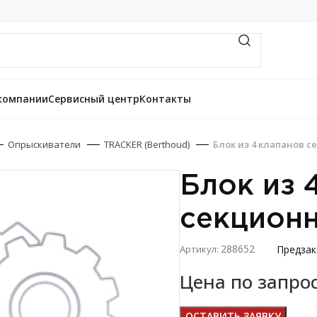
компании
Сервисный центр
Контакты
Опрыскиватели
TRACKER (Berthoud)
Блок из 4 клапанов с
Блок из 
секцион
288652
Предзак
Артикул:
Цена по запро
ОСТАВИТЬ ЗАЯВКУ