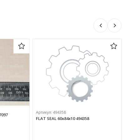
Артик
Артикул:
494358
MARKE
7097
FLAT SEAL 60х84х10 494358
5 75