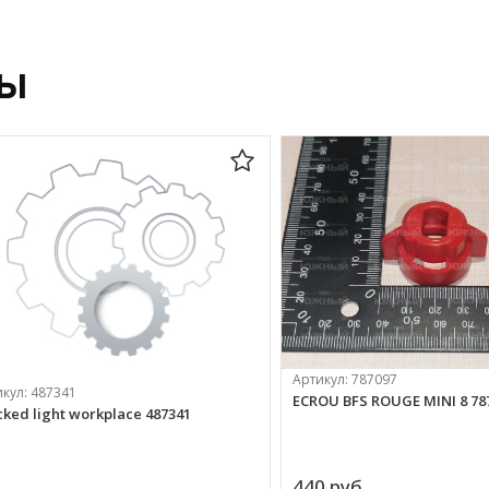
ры
Артикул:
787097
икул:
487341
ECROU BFS ROUGE MINI 8 78
cked light workplace 487341
440 
руб.