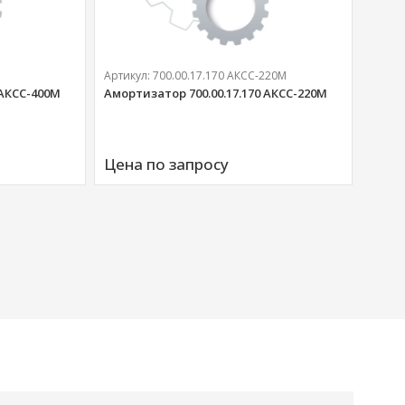
Артикул:
700.00.17.170 АКСС-220М
 АКСС-400М
Амортизатор 700.00.17.170 АКСС-220М
Артик
Аморт
Цена по запросу
00676
Цена