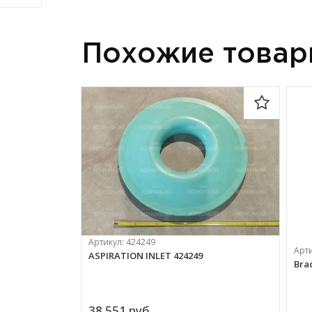
Похожие това
Артикул:
424249
Арт
ASPIRATION INLET 424249
Bra
38 551 
руб.