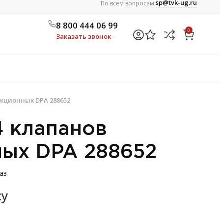
sp@tvk-ug.ru
По всем вопросам:
8 800 444 06 99
0
Заказать звонок
екционных DPA 288652
4 клапанов
ных DPA 288652
аз
су