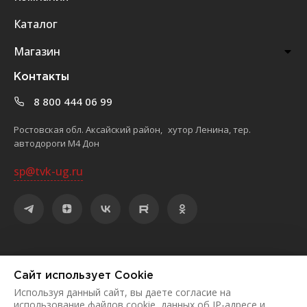
Каталог
Магазин
Контакты
8 800 444 06 99
Ростовская обл. Аксайский район, хутор Ленина, тер.
автодороги М4 Дон
sp@tvk-ug.ru
©
2026
ООО «Торгово-выставочный комплекс «ЮЖНЫЙ»
Сайт использует Cookie
Политика конфиденциальности
Используя данный сайт, вы даете согласие на
использование файлов cookie, данных об IP-адресе и