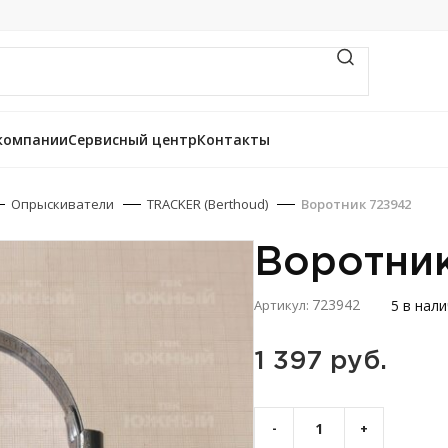
компании
Сервисный центр
Контакты
Опрыскиватели
TRACKER (Berthoud)
Воротник 723942
Воротни
723942
5 в нал
Артикул:
1 397 
руб.