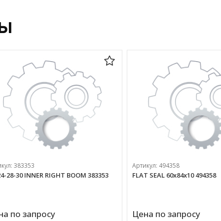
ры
икул:
383353
Артикул:
494358
24-28-30 INNER RIGHT BOOM 383353
FLAT SEAL 60х84х10 494358
на по запросу
Цена по запросу