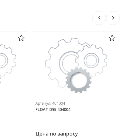
Артик
Артикул:
404004
LED W
FLOAT D95 404004
53 5
Цена по запросу