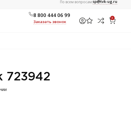
sp@tvk-ug.ru
По всем вопросам:
8 800 444 06 99
0
Заказать звонок
к 723942
ичии