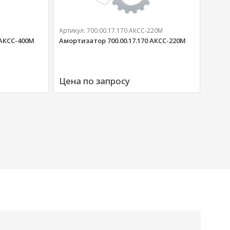
Артикул:
700.00.17.170 АКСС-220М
 АКСС-400М
Амортизатор 700.00.17.170 АКСС-220М
Артик
Аморт
Цена по запросу
00676
Цена