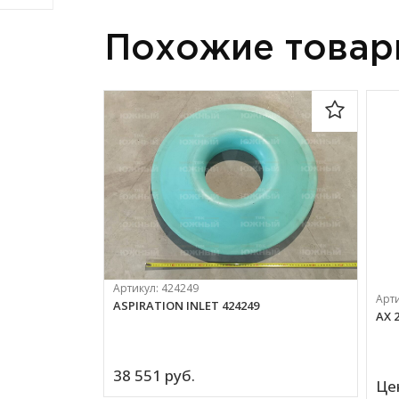
Похожие това
Артикул:
424249
Арт
ASPIRATION INLET 424249
AX 
38 551 
руб.
Це