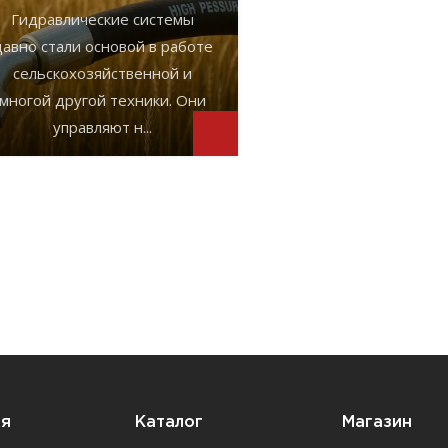
Гидравлические системы
давно стали основой в работе
сельскохозяйственной и
многой другой техники. Они
управляют н...
ия
Каталог
Магазин