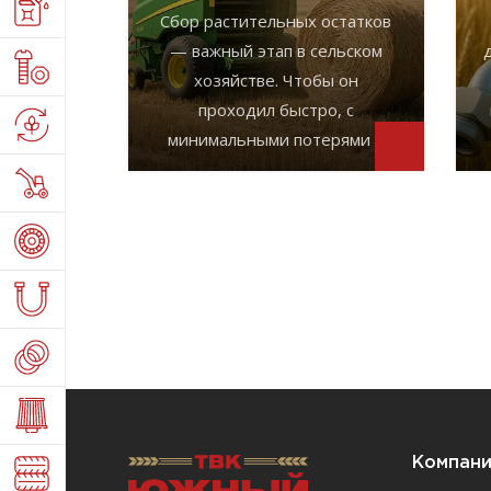
Сбор растительных остатков
— важный этап в сельском
хозяйстве. Чтобы он
проходил быстро, с
минимальными потерями ...
Компан