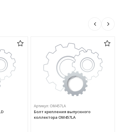
Артик
Артикул:
ОМ457LA
Болт
LD
Болт крепления выпускного
(0103
коллектора ОМ457LA
370 