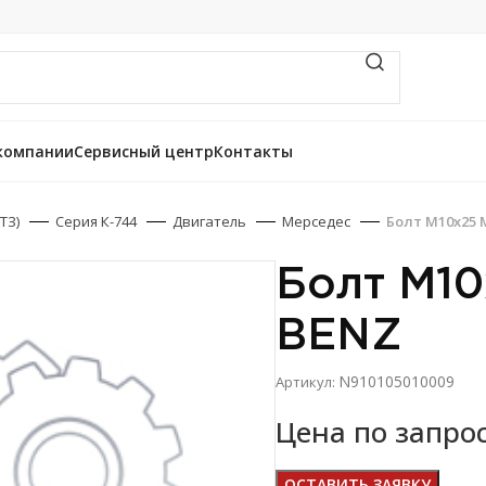
компании
Сервисный центр
Контакты
ТЗ)
Серия К-744
Двигатель
Мерседес
Болт М10х25 
Болт М1
BENZ
N910105010009
Артикул:
Цена по запро
ОСТАВИТЬ ЗАЯВКУ