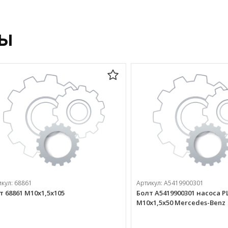
ры
икул:
68861
Артикул:
A5419900301
т 68861 М10х1,5х105
Болт A5419900301 насоса P
М10х1,5х50 Mercedes-Benz