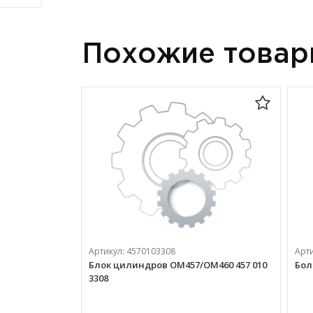
Похожие това
Артикул:
4570103308
Арт
Блок цилиндров OM457/OM460 457 010
Бол
3308