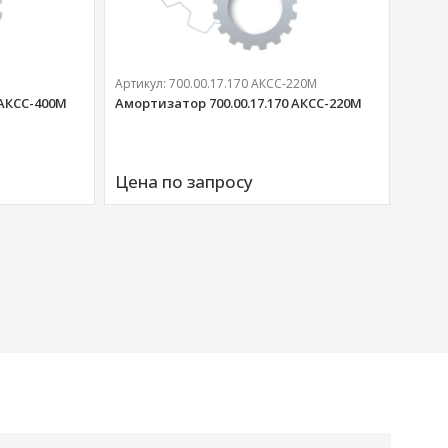
Артикул:
700.00.17.170 АКСС-220М
 АКСС-400М
Амортизатор 700.00.17.170 АКСС-220М
Артик
Аморт
Цена по запросу
00676
Цена