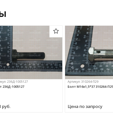
ры
икул:
236Д-1005127
Артикул:
310264-П29
т 236Д-1005127
Болт М16х1,5*37 310264-П2
 
руб.
Цена по запросу