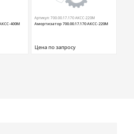
Артикул:
700.00.17.170 АКСС-220М
 АКСС-400М
Амортизатор 700.00.17.170 АКСС-220М
Артик
Аморт
Цена по запросу
00676
Цена