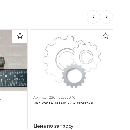
Артик
Вал к
сбор
200 
Артикул:
236-1005009-Ж
9
Вал коленчатый 236-1005009-Ж
Цена по запросу