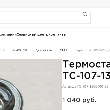
компании
Сервисный центр
Контакты
ТЗ)
К-700, 701
Двигатель
ЯМЗ
Термостат ЯМЗ-236, 2
Термоста
ТС-107-1
ТС-107-1306100-06
Артикул:
1 040 
руб.