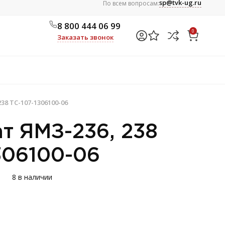
sp@tvk-ug.ru
По всем вопросам:
8 800 444 06 99
0
Заказать звонок
38 ТС-107-1306100-06
т ЯМЗ-236, 238
306100-06
8 в наличии