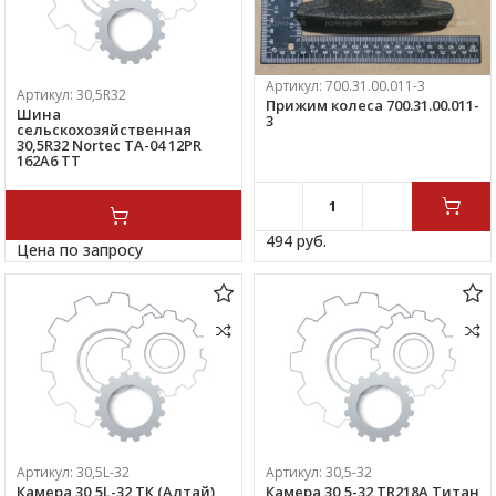
Артикул:
700.31.00.011-3
Артикул:
30,5R32
Прижим колеса 700.31.00.011-
Шина
3
сельскохозяйственная
30,5R32 Nortec TA-04 12PR
162А6 ТТ
494 
руб.
Цена по запросу
Артикул:
30,5L-32
Артикул:
30,5-32
Камера 30,5L-32 ТК (Алтай)
Камера 30,5-32 TR218A Титан