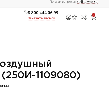
sp@tvk-ug.ru
По всем вопросам:
8 800 444 06 99
0
Заказать звонок
воздушный
 (250И-1109080)
личии