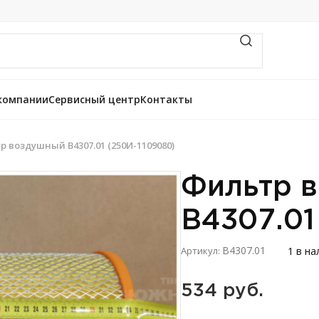
компании
Сервисный центр
Контакты
 воздушный В4307.01 (250И-1109080)
Фильтр 
В4307.01
В4307.01
1 в на
Артикул:
534 
руб.