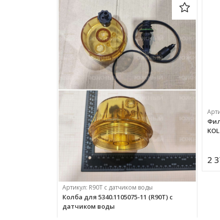
Арт
Фил
KOL
2 3
Артикул:
R90T с датчиком воды
Колба для 5340.1105075-11 (R90T) с
датчиком воды