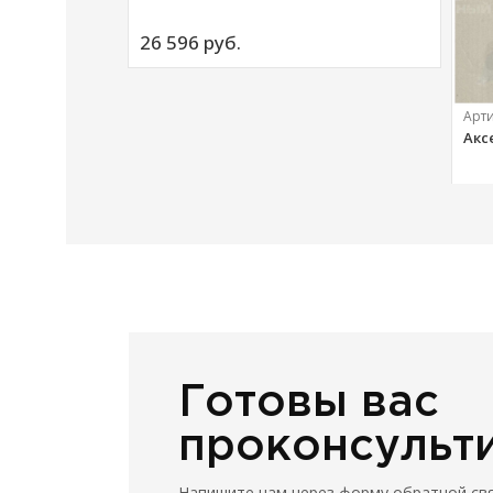
ий
26 596 
руб.
Арт
Акс
20 
Готовы вас
проконсульт
Напишите нам через форму обратной св