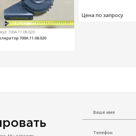
Цена по запросу
икул:
700А.11.08.020
елератор 700А.11.08.020
303 
руб.
ировать
язи. Мы ответим