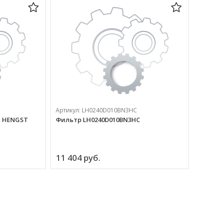
Артикул:
LH0240D010BN3HC
й HENGST
Фильтр LH0240D010BN3HC
Артик
Фильт
11 404 
руб.
бизне
1 19