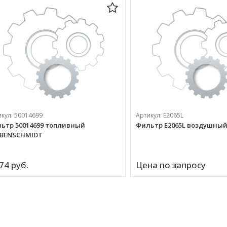
икул:
50014699
Артикул:
E2065L
ьтр 50014699 топливный
Фильтр E2065L воздушны
BENSCHMIDT
74 
руб.
Цена по запросу