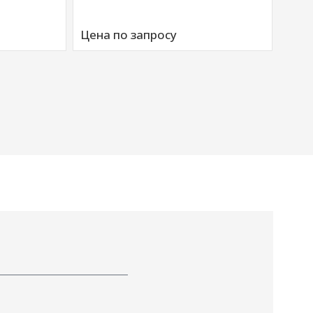
Артик
Аморт
Цена по запросу
00676
Цена