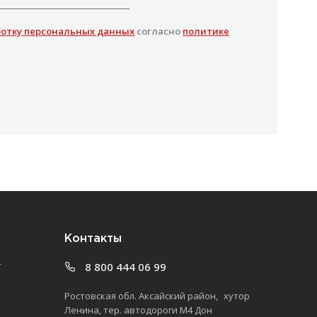
ботку персональных данных
согласно
политике
Контакты
т
8 800 444 06 99
Ростовская обл. Аксайский район, хутор
Ленина, тер. автодороги М4 Дон