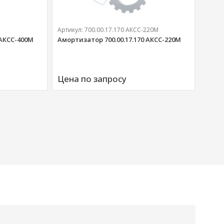
Артикул:
700.00.17.170 АКСС-220М
 АКСС-400М
Амортизатор 700.00.17.170 АКСС-220М
Артик
Аморт
Цена по запросу
00676
Цена