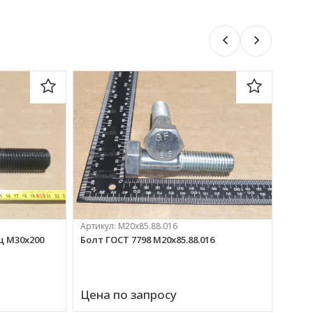
Артикул:
М20х85.88.016
оц М30х200
Болт ГОСТ 7798 М20х85.88.016
Артик
Болт 
Цена по запросу