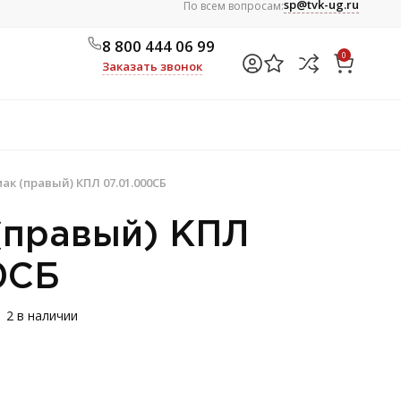
sp@tvk-ug.ru
По всем вопросам:
8 800 444 06 99
0
Заказать звонок
ак (правый) КПЛ 07.01.000СБ
(правый) КПЛ
0СБ
2 в наличии