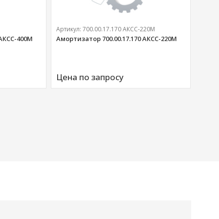
Артикул:
700.00.17.170 АКСС-220М
 АКСС-400М
Амортизатор 700.00.17.170 АКСС-220М
Артик
Аморт
Цена по запросу
00676
Цена