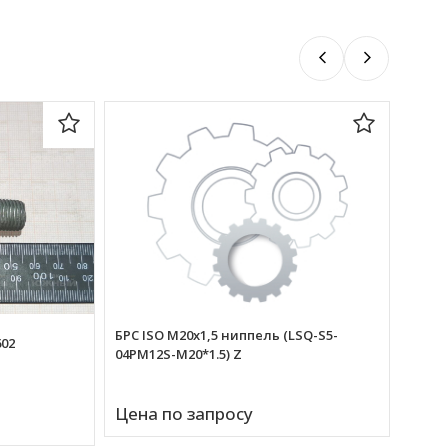
БРС ISO M20х1,5 ниппель (LSQ-S5-
602
04PM12S-M20*1.5) Z
БРС I
Цена по запросу
04SM1