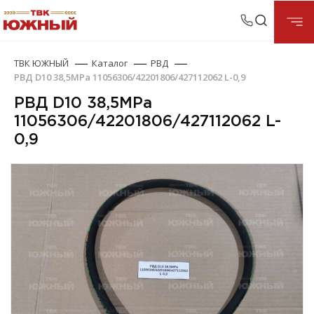
ТВК ЮЖНЫЙ
Каталог
РВД
РВД D10 38,5МРа 11056306/42201806/427112062 L-0,9
РВД D10 38,5МРа
11056306/42201806/427112062 L-
0,9