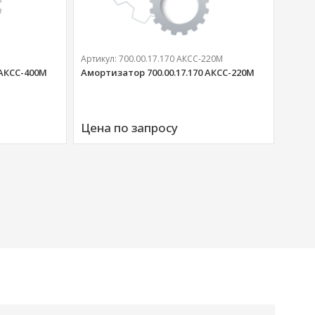
Артикул:
700.00.17.170 АКСС-220М
 АКСС-400М
Амортизатор 700.00.17.170 АКСС-220М
Артик
Аморт
Цена по запросу
00676
Цена