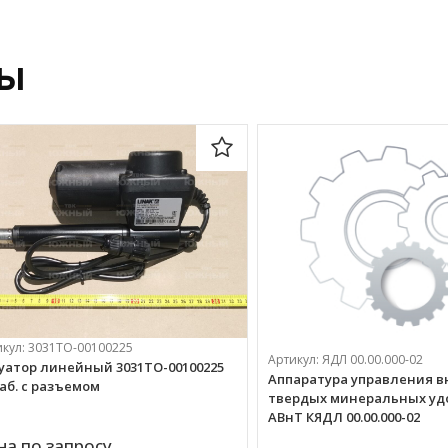
ры
икул:
3031ТО-00100225
Артикул:
ЯДЛ 00.00.000-02
уатор линейный 3031ТО-00100225
Аппаратура управления 
аб. с разъемом
твердых минеральных уд
ABнТ КЯДЛ 00.00.000-02
на по запросу