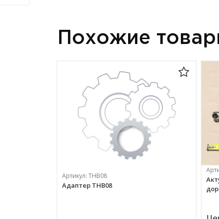
Похожие това
Арт
Артикул:
ТНВ08
Акт
Адаптер ТНВ08
дор
Це