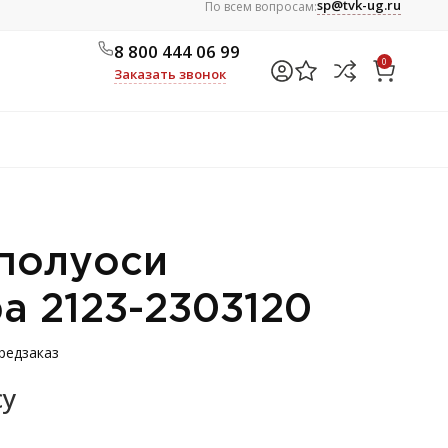
sp@tvk-ug.ru
По всем вопросам:
8 800 444 06 99
0
Заказать звонок
полуоси
а 2123-2303120
редзаказ
су