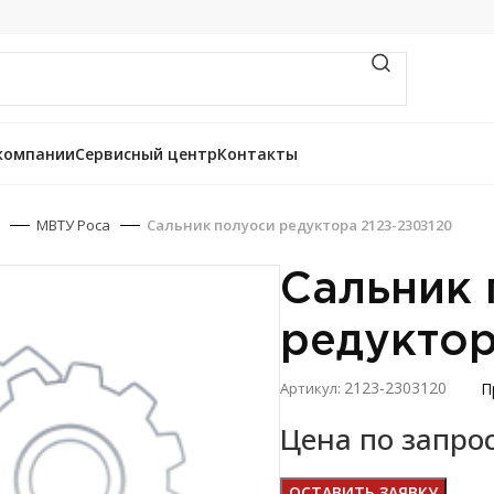
компании
Сервисный центр
Контакты
МВТУ Роса
Сальник полуоси редуктора 2123-2303120
Сальник 
редуктор
2123-2303120
П
Артикул:
Цена по запро
ОСТАВИТЬ ЗАЯВКУ