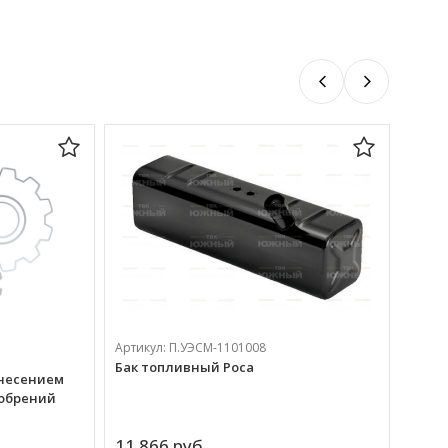
Артикул:
П.УЭСМ-1101008
Бак топливный Роса
внесением
обрений
Артик
Бачо
11 866 
руб.