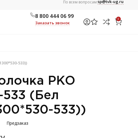
sp@tvk-ug.ru
По всем вопросам:
8 800 444 06 99
0
Заказать звонок
300*530-533))
олочка РКО
-533 (Бел
00*530-533))
Предзаказ
су