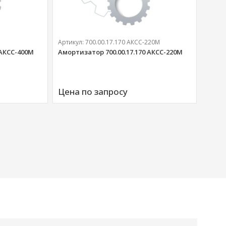
Артикул:
700.00.17.170 АКСС-220М
 АКСС-400М
Амортизатор 700.00.17.170 АКСС-220М
Артик
Аморт
Цена по запросу
00676
Цена