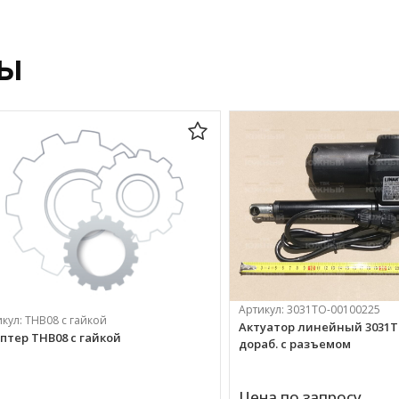
ры
Артикул:
3031ТО-00100225
икул:
ТНВ08 с гайкой
Актуатор линейный 3031Т
птер ТНВ08 с гайкой
дораб. с разъемом
Цена по запросу