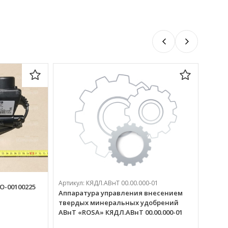
Артикул:
КЯДЛ.АВнТ 00.00.000-01
О-00100225
Аппаратура управления внесением
твердых минеральных удобрений
ABнТ «ROSA» КЯДЛ.АВнТ 00.00.000-01
Артик
Бараб