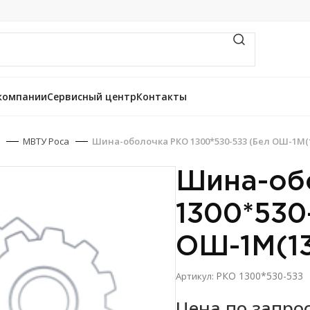
компании
Сервисный центр
Контакты
МВТУ Роса
Шина-оболочка РКО 1300*530-533 (Бел ОШ-1М(1
Шина-об
1300*530
ОШ-1М(13
РКО 1300*530-533
Артикул:
Цена по запро