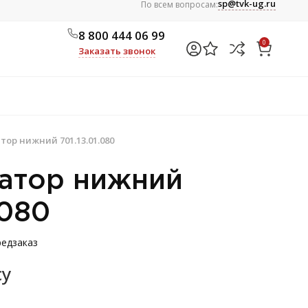
sp@tvk-ug.ru
По всем вопросам:
8 800 444 06 99
0
Заказать звонок
тор нижний 701.13.01.080
атор нижний
.080
едзаказ
су