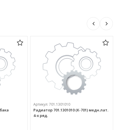
Артикул:
701.1301010
бака
Радиатор 701.1301010 (К-701) медн.лат.
4-х ряд.
Артик
Радиа