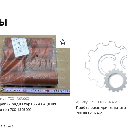
ры
икул:
700-1303000
Артикул:
700.00.17.024-2
рубки радиатора К-700А (8 шт.)
Пробка расширительного 
икон 700-1303000
700.00.17.024-2
22 
руб.