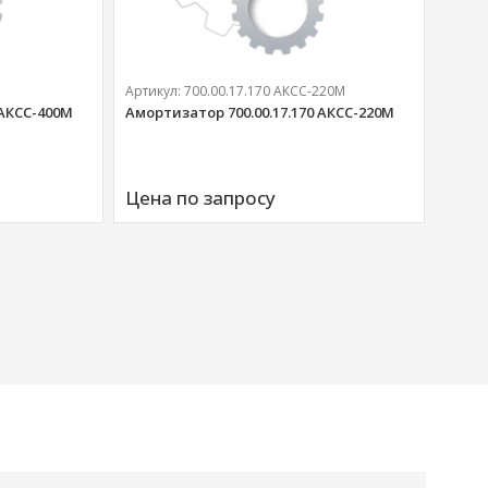
Артикул:
700.00.17.170 АКСС-220М
 АКСС-400М
Амортизатор 700.00.17.170 АКСС-220М
Артик
Аморт
Цена по запросу
00676
Цена