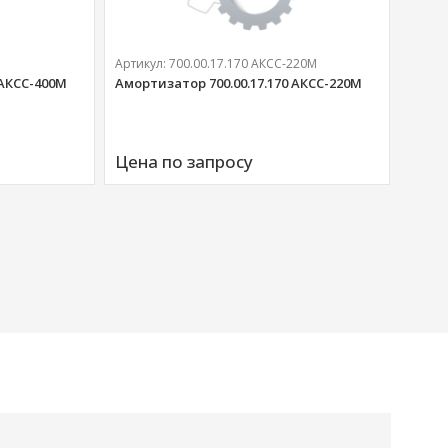
Артикул:
700.00.17.170 АКСС-220М
Артик
 АКСС-400М
Амортизатор 700.00.17.170 АКСС-220М
Аморт
00676
Цена по запросу
Цена