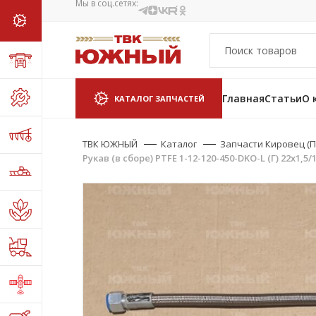
Мы в соц.сетях:
Главная
Статьи
О 
КАТАЛОГ ЗАПЧАСТЕЙ
ТВК ЮЖНЫЙ
Каталог
Запчасти Кировец (П
Рукав (в сборе) PTFE 1-12-120-450-DKO-L (Г) 22х1,5/1