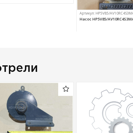
Артикул:
HP5V85/AV10RC4S3MA
Насос HP5V85/AV10RC4S3MA
142 121 
руб.
отрели