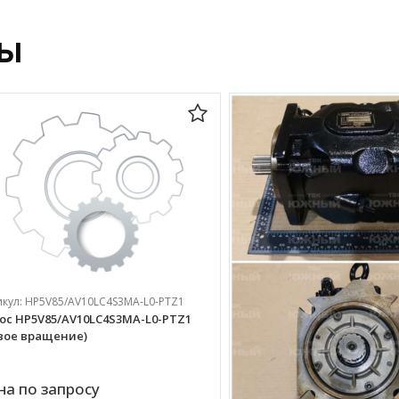
ры
икул:
HP5V85/AV10LC4S3MA-L0-PTZ1
ос HP5V85/AV10LC4S3MA-L0-PTZ1
вое вращение)
на по запросу