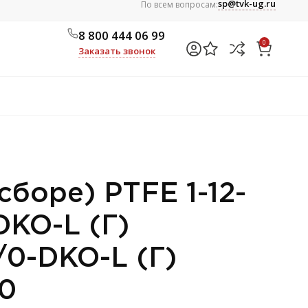
sp@tvk-ug.ru
По всем вопросам:
8 800 444 06 99
0
Заказать звонок
сборе) PTFE 1-12-
DKO-L (Г)
/0-DKO-L (Г)
90