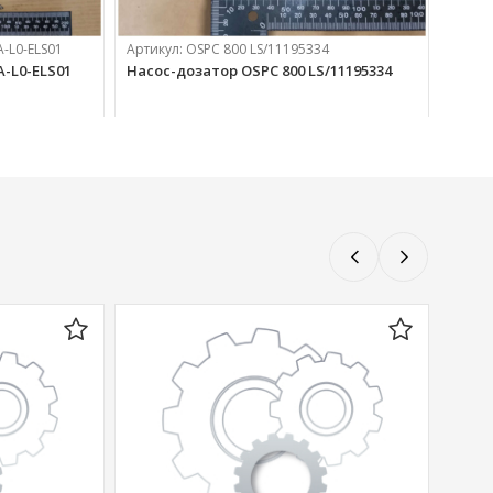
-L0-ELS01
Артикул:
OSPC 800 LS/11195334
-L0-ELS01
Насос-дозатор OSPC 800 LS/11195334
115 071 
руб.