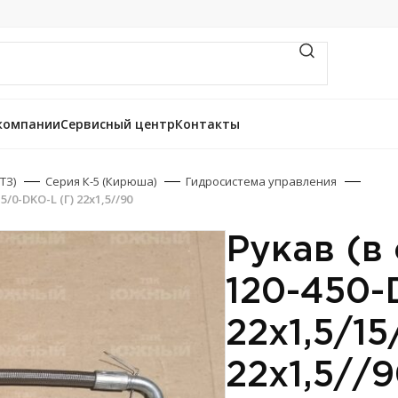
компании
Сервисный центр
Контакты
ТЗ)
Серия К-5 (Кирюша)
Гидросистема управления
5/0-DKO-L (Г) 22х1,5//90
Рукав (в 
120-450-
22х1,5/15
22х1,5//