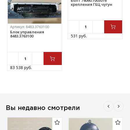
Болт 74060.1003016
крепления ГБЦ чугун
Артикул:
8483.3763100
Блок управления
531 
руб.
8483.3763100
83 538 
руб.
Вы недавно смотрели