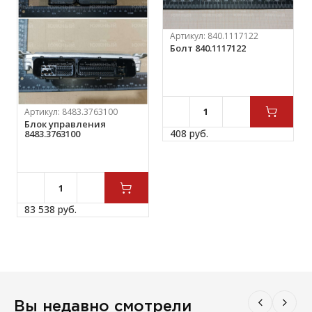
Артикул:
840.1117122
Болт 840.1117122
Артикул:
8483.3763100
Блок управления
408 
руб.
8483.3763100
83 538 
руб.
Вы недавно смотрели