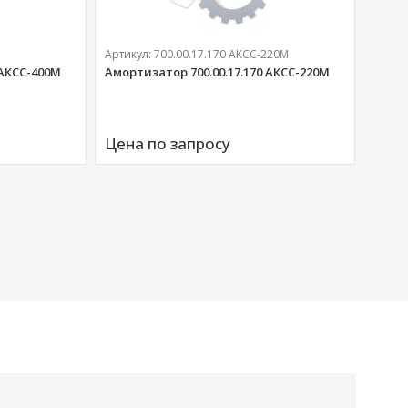
Артикул:
700.00.17.170 АКСС-220М
 АКСС-400М
Амортизатор 700.00.17.170 АКСС-220М
Артик
Аморт
Цена по запросу
00676
Цена