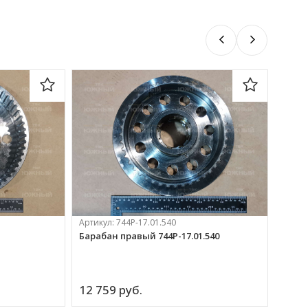
Артикул:
744Р-17.01.540
Барабан правый 744Р-17.01.540
Артик
Блок 
12 759 
руб.