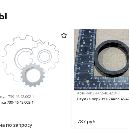
ры
Артикул:
744Р2-46.42.017
икул:
739-46.42.002-1
Втулка верхняя 744Р2-46.42
ка 739-46.42.002-1
787 
руб.
на по запросу