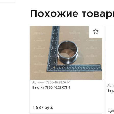
Похожие това
Артикул:
7360-46.28.071-1
Арт
Втулка 7360-46.28.071-1
Втул
1 587 
руб.
Це