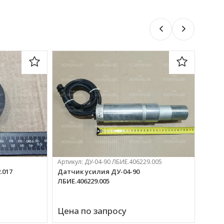
Артикул:
ДУ-04-90 ЛБИЕ.406229.005
Артик
.017
Датчик усилия ДУ-04-90
Контр
ЛБИЕ.406229.005
Цена по запросу
37 4