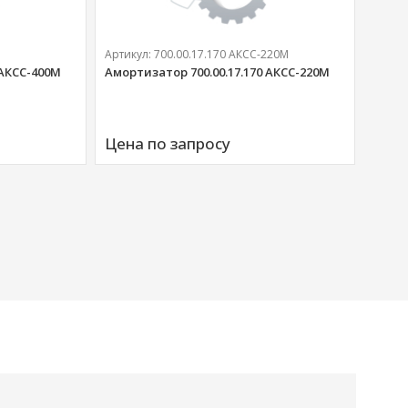
Артикул:
700.00.17.170 АКСС-220М
 АКСС-400М
Амортизатор 700.00.17.170 АКСС-220М
Артик
Аморт
Цена по запросу
00676
Цена